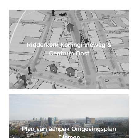
Ridderkerk Koninginneweg &
Centrum Oost
Plan van aanpak Omgevingsplan
Diemen