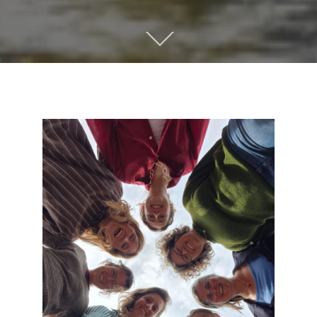
Scroll
omlaag
naar
inhoud