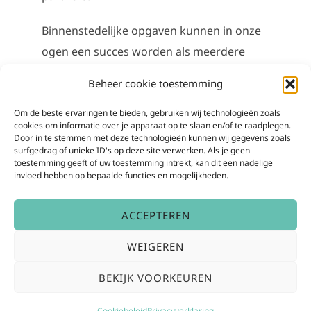
Binnenstedelijke opgaven kunnen in onze
ogen een succes worden als meerdere
disciplines een integraal doel hebben;
Beheer cookie toestemming
denken vanuit de locatie en de beste
oplossing om functies op die plek te
Om de beste ervaringen te bieden, gebruiken wij technologieën zoals
cookies om informatie over je apparaat op te slaan en/of te raadplegen.
kunnen realiseren. Stedebouw, planologie
Door in te stemmen met deze technologieën kunnen wij gegevens zoals
surfgedrag of unieke ID's op deze site verwerken. Als je geen
en milieu dichterbij elkaar brengen. De
toestemming geeft of uw toestemming intrekt, kan dit een nadelige
voordelen van de Omgevingswet zitten
invloed hebben op bepaalde functies en mogelijkheden.
wat ons betreft in dat samenspel. Of het
ACCEPTEREN
nu gaat om proces- en
projectmanagement voor de
WEIGEREN
gebiedsontwikkeling zelf of op onderdelen
BEKIJK VOORKEUREN
zoals juridisch advies of
milieuplanologische vertalingen; wij bieden
Cookiebeleid
Privacyverklaring