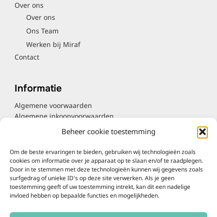
Over ons
Over ons
Ons Team
Werken bij Miraf
Contact
Informatie
Algemene voorwaarden
Algemene inkoopvoorwaarden
Cookieverklaring
Beheer cookie toestemming
Privacyverklaring
Klachtenregeling
Om de beste ervaringen te bieden, gebruiken wij technologieën zoals
Bronvermelding
cookies om informatie over je apparaat op te slaan en/of te raadplegen.
Door in te stemmen met deze technologieën kunnen wij gegevens zoals
surfgedrag of unieke ID's op deze site verwerken. Als je geen
Contact
toestemming geeft of uw toestemming intrekt, kan dit een nadelige
invloed hebben op bepaalde functies en mogelijkheden.
Tel. 06-81650247
info@miraf.nl