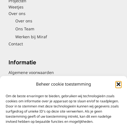
Projecten
Weetjes
Over ons
Over ons
Ons Team
Werken bij Miraf
Contact
Informatie
Algemene voorwaarden
Algemene inkoopvoorwaarden
Beheer cookie toestemming
Cookieverklaring
Privacyverklaring
Om de beste ervaringen te bieden, gebruiken wij technologieën zoals
Klachtenregeling
cookies om informatie over je apparaat op te slaan en/of te raadplegen.
Bronvermelding
Door in te stemmen met deze technologieën kunnen wij gegevens zoals
surfgedrag of unieke ID's op deze site verwerken. Als je geen
Contact
toestemming geeft of uw toestemming intrekt, kan dit een nadelige
invloed hebben op bepaalde functies en mogelijkheden.
Tel. 06-81650247