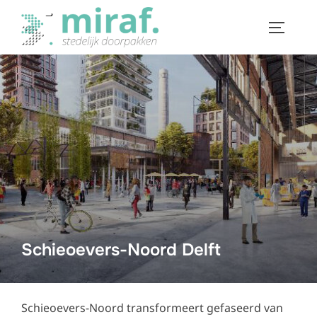
Ga
naar
TOGGLE
de
inhoud
Schieoevers-Noord Delft
Schieoevers-Noord transformeert gefaseerd van