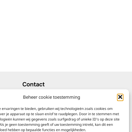
Contact
Tel. 06-81650247
Beheer cookie toestemming
en
info@miraf.nl
 ervaringen te bieden, gebruiken wij technologieën zoals cookies om
over je apparaat op te slaan en/of te raadplegen. Door in te stemmen met
bezoekadres:
logieën kunnen wij gegevens zoals surfgedrag of unieke ID's op deze site
Caballero Fabriek – Unit 18
Als je geen toestemming geeft of uw toestemming intrekt, kan dit een
vloed hebben op bepaalde functies en mogelijkheden.
Saturnusstraat 60