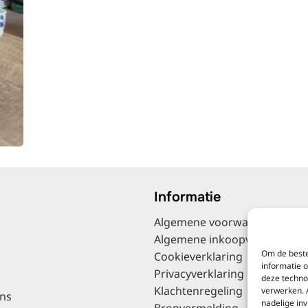
Informatie
Algemene voorwaarden
Algemene inkoopvoorwaard
Om de beste
Cookieverklaring
informatie 
Privacyverklaring
deze techno
Klachtenregeling
verwerken. 
ns
nadelige in
Bronvermelding